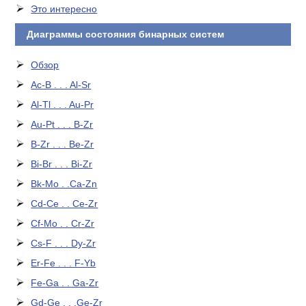
Это интересно
Диаграммы состояния бинарных систем
Обзор
Ac-B . . . Al-Sr
Al-Tl . . . Au-Pr
Au-Pt . . . B-Zr
B-Zr . . . Be-Zr
Bi-Br . . . Bi-Zr
Bk-Mo . .Ca-Zn
Cd-Ce . . Ce-Zr
Cf-Mo . . Cr-Zr
Cs-F . . . Dy-Zr
Er-Fe . . . F-Yb
Fe-Ga . . Ga-Zr
Gd-Ge . . .Ge-Zr