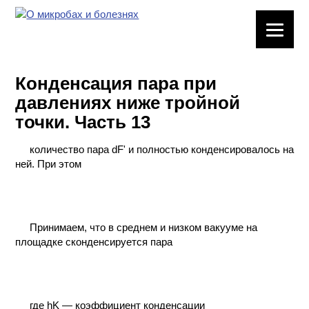
ЛАБОРАТОРНОЕ
ОБОРУДОВАНИЕ
Конденсация пара при
ХИМИЧЕСКАЯ
давлениях ниже тройной
ПОСУДА
точки. Часть 13
ВРЕДНЫЕ
количество пара dF' и полностью конденсировалось на
ФАКТОРЫ
ней. При этом
МЕТОДЫ
ПРАКТИЧЕСКОЙ
ХИМИИ
Принимаем, что в среднем и низком вакууме на
площадке сконденсируется пара
ХИМИЯ НА
ПРОИЗВОДСТВЕ
И ХИМИЧЕСКАЯ
ТЕХНОЛОГИЯ
где hK — коэффициент конденсации