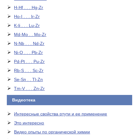
H-Hf . . . Hg-Zr
Ho-I . . . Ir-Zr
K-li . . . Lu-Zr
Md-Mo . . Mo-Zr
N-Nb . . . Nd-Zr
Ni-O . . . Pb-Zr
Pd-Pt . . . Pu-Zr
Rb-S . . . Sc-Zr
Se-Sn . . Tl-Zn
Tm-V . . . Zn-Zr
Видеотека
Интересные свойства ртути и ее применение
Это интересно
Видео опыты по органической химии