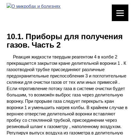
ЛАБОРАТОРНОЕ
ОБОРУДОВАНИЕ
10.1. Приборы для получения
ХИМИЧЕСКАЯ
газов. Часть 2
ПОСУДА
Реакция жидкости твердым реагентом 4 в колбе 2
ВРЕДНЫЕ
прекращается закрытом кране делительной воронки 1 . К
ФАКТОРЫ
газоотводной трубке присоединяют различные
предохранительные приспособления 3 и поглотительные
МЕТОДЫ
склянки для очистки газов от тех или иных примесей .
ПРАКТИЧЕСКОЙ
Если «противление потоку газа в системе очистки будет
ХИМИИ
большим, то возможён выброс газа через делительную
воронку. При прорыве газa следует перекрыть кран
воронки 1 и уменьшить нагрев колбы. В крайнем случае в
ХИМИЯ НА
верхнее отверстие делительной воронки вставляют
ПРОИЗВОДСТВЕ
пробку со стеклянной трубкой, присоединении через
И ХИМИЧЕСКАЯ
резиновый шланг к газометру , наполенному воздухом.
ТЕХНОЛОГИЯ
Регулируя выпуск воздуха из газометра в делительную