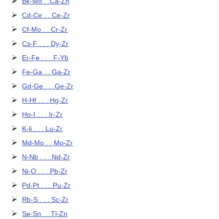
Bk-Mo . .Ca-Zn
Cd-Ce . . Ce-Zr
Cf-Mo . . Cr-Zr
Cs-F . . . Dy-Zr
Er-Fe . . . F-Yb
Fe-Ga . . Ga-Zr
Gd-Ge . . .Ge-Zr
H-Hf . . . Hg-Zr
Ho-I . . . Ir-Zr
K-li . . . Lu-Zr
Md-Mo . . Mo-Zr
N-Nb . . . Nd-Zr
Ni-O . . . Pb-Zr
Pd-Pt . . . Pu-Zr
Rb-S . . . Sc-Zr
Se-Sn . . Tl-Zn