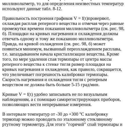
милливольтметр, то для определения неизвестных температур
используют данные табл. 8-12.
Правильность построения графиков V = f(τ)проверяют,
охлаждая расплав реперного вещества и отмечая через равные
промежутки времени показания милливольтметра (см. рис. 98,
б). Площадки на кривых нагревания и охлаждения должны
отвечать одному и тому же показанию милливольтметра.
Правда, на кривой охлаждения (см. рис. 98, б) может
появиться минимум, вызванный переохлаждением расплава,
т.е. запаздыванием начала кристаллизации вещества. Кроме
того, по мере удаления спая термопары от центра массы
реперного вещества к стенке тигля размер площадки на
кривых нагревания и охлаждения, как правило, сокращается,
что увеличивает погрешность калибровки термопары.
Скорость нагревания и охлаждения тигля с реперным
веществом не должна быть больше 5-15 град/мин.
Кривые V = f(τ) удобно записывать не по визуальным
наблюдениям, а с помощью саморегистрирующих приборов,
позволяющих вести непрерывные измерения.
В интервале температур от -30 до +300 °С калибровку
термопар можно проводить по эталонному стеклянному
ртутному термометру. Для этого "горячий" спай термопары и