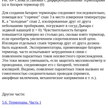
Рис 99- Схема установки с дифференциальными термопарами
(а) и батарея термопар (б)
Для создания батареи термопары соединяют последовательно,
помещая все "горячие" спаи 3 в место измерения температуры
К, а "холодные" спаи 2, изолированные друг от друга
небольшими пробирками, погружают в сосуд Дьюара с
ледяной кашицей (t = 0). Чувствительность батареи
повышается примерно во столько раз, сколько взято термопар,
если пренебречь увеличением сопротивления всей цепи.
Изоляция отдельных спаев термопар друг от друга должна
быть надежной. Экспериментаторы, применяющие батарею
термопар, часто испытывают затруднения в связи с
появлением паразитных токов неизвестного происхождения.
Эти токи можно уменьшить, если защитить милливольтметр и
проводники, соединяющие его с батареей, тепловой
изоляцией. Видимо, появление паразитных токов вызвано не
гомогенностью соединительных проводов (примеси,
аморфные включения, механические напряжения и т. п.).
Другие части:
5.6. Термопары. Часть 1