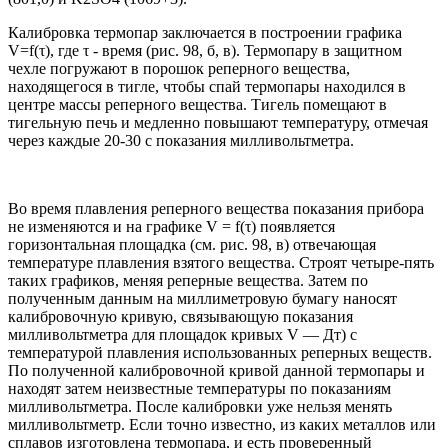
Калибровка термопар заключается в построении графика
V=f(τ), где τ - время (рис. 98, б, в). Термопару в защитном
чехле погружают в порошок реперного вещества,
находящегося в тигле, чтобы спай термопары находился в
центре массы реперного вещества. Тигель помещают в
тигельную печь и медленно повышают температуру, отмечая
через каждые 20-30 с показания милливольтметра.
Во время плавления реперного вещества показания прибора
не изменяются и на графике V = f(τ) появляется
горизонтальная площадка (см. рис. 98, в) отвечающая
температуре плавления взятого вещества. Строят четыре-пять
таких графиков, меняя реперные вещества. Затем по
полученным данным на миллиметровую бумагу наносят
калибровочную кривую, связывающую показания
милливольтметра для площадок кривых V — Дт) с
температурой плавления использованных реперных веществ.
По полученной калибровочной кривой данной термопары и
находят затем неизвестные температуры по показаниям
милливольтметра. После калибровки уже нельзя менять
милливольтметр. Если точно известно, из каких металлов или
сплавов изготовлена термопара, и есть проверенный