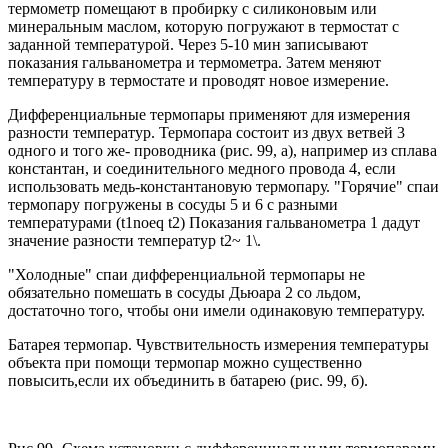
термометр помещают в пробирку с силиконовым или
минеральным маслом, которую погружают в термостат с
заданной температурой. Через 5-10 мин записывают
показания гальванометра и термометра. Затем меняют
температуру в термостате и проводят новое измерение.
Дифференциальные термопары применяют для измерения
разности температур. Термопара состоит из двух ветвей 3
одного и того же- проводника (рис. 99, а), например из сплава
константан, и соединительного медного провода 4, если
использовать медь-константановую термопару. "Горячие" спаи
термопару погружены в сосуды 5 и 6 с разными
температурами (t1noeq t2) Показания гальванометра 1 дадут
значение разности температур t2~ 1\.
"Холодные" спаи дифференциальной термопары не
обязательно помешать в сосуды Дьюара 2 со льдом,
достаточно того, чтобы они имели одинаковую температуру.
Батарея термопар. Чувствительность измерения температуры
объекта при помощи термопар можно существенно
повысить,если их объединить в батарею (рис. 99, б).