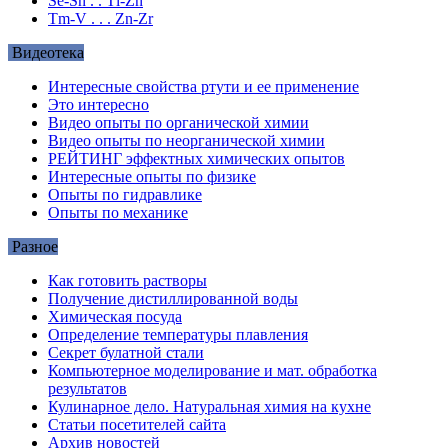
Se-Sn . . Tl-Zn
Tm-V . . . Zn-Zr
Видеотека
Интересные свойства ртути и ее применение
Это интересно
Видео опыты по органической химии
Видео опыты по неорганической химии
РЕЙТИНГ эффектных химических опытов
Интересные опыты по физике
Опыты по гидравлике
Опыты по механике
Разное
Как готовить растворы
Получение дистиллированной воды
Химическая посуда
Определение температуры плавления
Секрет булатной стали
Компьютерное моделирование и мат. обработка
результатов
Кулинарное дело. Натуральная химия на кухне
Статьи посетителей сайта
Архив новостей