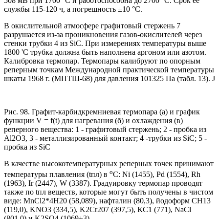
508 мВ при 1700 °С и работоспособна до 2700 °С. Срок ее
службы 115-120 ч, а погрешность ±10 °С.
В окислительной атмосфере графитовый стержень 7
разрушается из-за проникновения газов-окислителей через
стенки трубки 4 из SiC. При измерениях температуры выше
1800 'С трубка должна быть наполнена аргоном или азотом.
Калибровка термопар. Термопары калибруют по опорным
реперным точкам Международной практической температуры
шкаты 1968 г. (МПТШ-68) для давления 101325 Па (табл. 13). J
Рис. 98. Графит-карбидкремниевая термопара (а) и график
функции V = f(t) для нагревания (б) и охлаждения (в)
реперного вещества: 1 - графитовый стержень; 2 - пробка из
Al2O3, 3 - металлизированный контакт; 4 -трубки из SiC; 5 -
пробка из SiC
В качестве высокотемпературных реперных точек принимают
o
температуры плавления (tпл) в
C: Ni (1455), Pd (1554), Rh
(1963), Ir (2447), W (3387). Градуировку термопар проводят
также по tпл веществ, которые могут быть получены в чистом
виде: МnCl2*4Н20 (58,089), нафталин (80,3), йодоформ СН13
(119,0), KNO3 (334,5), K2Cr207 (397,5), КС1 (771), NaCl
(801,0) и K2SO4 (1069+3).