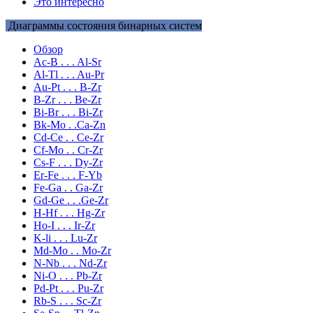
Это интересно
Диаграммы состояния бинарных систем
Обзор
Ac-B . . . Al-Sr
Al-Tl . . . Au-Pr
Au-Pt . . . B-Zr
B-Zr . . . Be-Zr
Bi-Br . . . Bi-Zr
Bk-Mo . .Ca-Zn
Cd-Ce . . Ce-Zr
Cf-Mo . . Cr-Zr
Cs-F . . . Dy-Zr
Er-Fe . . . F-Yb
Fe-Ga . . Ga-Zr
Gd-Ge . . .Ge-Zr
H-Hf . . . Hg-Zr
Ho-I . . . Ir-Zr
K-li . . . Lu-Zr
Md-Mo . . Mo-Zr
N-Nb . . . Nd-Zr
Ni-O . . . Pb-Zr
Pd-Pt . . . Pu-Zr
Rb-S . . . Sc-Zr