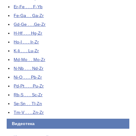
Er-Fe . . . F-Yb
Fe-Ga . . Ga-Zr
Gd-Ge . . .Ge-Zr
H-Hf . . . Hg-Zr
Ho-I . . . Ir-Zr
K-li . . . Lu-Zr
Md-Mo . . Mo-Zr
N-Nb . . . Nd-Zr
Ni-O . . . Pb-Zr
Pd-Pt . . . Pu-Zr
Rb-S . . . Sc-Zr
Se-Sn . . Tl-Zn
Tm-V . . . Zn-Zr
Видеотека