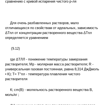
сравнению с кривой испарения чистого р-ля
Для очень разбавленных растворов, мало
отличающихся по свойствам от идеальных, зависимость
ΔTпл от концентрации растворенного вещества ΔTпл
определяется уравнением
(9.12)
где ΔТЛЛ - понижение температуры замерзания
растворителя; Мр - молярная масса растворителя; R -
универсальная газовая постоянная, равна 8,314 ДжДмоль
• К); Т= Т°пл - температура плавления чистого
растворителя
К; сm(В) - моляльносгь растворенного вещества В,
моль/кг ;