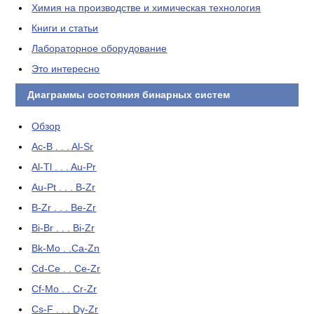
Химия на производстве и химическая технология
Книги и статьи
Лабораторное оборудование
Это интересно
Диаграммы состояния бинарных систем
Обзор
Ac-B . . . Al-Sr
Al-Tl . . . Au-Pr
Au-Pt . . . B-Zr
B-Zr . . . Be-Zr
Bi-Br . . . Bi-Zr
Bk-Mo . .Ca-Zn
Cd-Ce . . Ce-Zr
Cf-Mo . . Cr-Zr
Cs-F . . . Dy-Zr