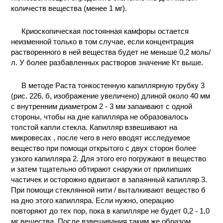
количеств вещества (менее 1 мг).
Криоскопическая постоянная камфоры остается
неизменной только в том случае, если концентрация
растворенного в ней вещества будет не меньше 0,2 моль/
л. У более разбавленных растворов значение Кт выше.
В методе Раста тонкостенную капиллярную трубку 3
(рис. 226, б, изображение увеличено) длиной около 40 мм
с внутренним диаметром 2 - 3 мм запаивают с одной
стороны, чтобы на дне капилляра не образовалось
толстой капли стекла. Капилляр взвешивают на
микровесах , после чего в него вводят исследуемое
вещество при помощи открытого с двух сторон более
узкого капилляра 2. Для этого его погружают в вещество
и затем тщательно обтирают снаружи от прилипших
частичек и осторожно вдвигают в запаянный капилляр 3.
При помощи стеклянной нити / выталкивают вещество б
на дно этого капилляра. Если нужно, операцию
повторяют до тех пор, пока в капилляре не будет 0,2 - 1,0
мг вещества. После взвешивания таким же образом