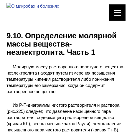
ЛАБОРАТОРНОЕ
ОБОРУДОВАНИЕ
9.10. Определение молярной
ХИМИЧЕСКАЯ
массы вещества-
ПОСУДА
неэлектролита. Часть 1
ВРЕДНЫЕ
ФАКТОРЫ
Молярную массу растворенного нелетучего вещества-
неэлектролита находят путем измерения повышения
температуры кипения растворителя либо понижения
МЕТОДЫ
температуры его замерзания, когда он содержит
ПРАКТИЧЕСКОЙ
растворенное вещество.
ХИМИИ
Из Р-Т-диаграммы чистого растворителя и раствора
ХИМИЯ НА
(рис.225) следует, что давление насыщенного пара
ПРОИЗВОДСТВЕ
растворителя, содержащего растворенное вещество
И ХИМИЧЕСКАЯ
(кривая КЛ), всегда меньше закон Рауля), чем давление
ТЕХНОЛОГИЯ
насыщенного пара чистого растворителя (кривая Тт-В),