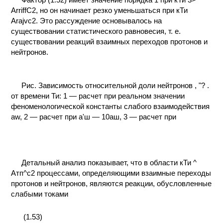
ArriffC2, но он начинает резко уменьшаться при кТи
Arajvc2. Это рассуждение основывалось на
существовании статистического равновесия, т. е.
существовании реакций взаимных переходов протонов и
нейтронов.
Рис. Зависимость относительной доли нейтронов , "? .
от времени Ти: 1 — расчет при реальном значении
феноменологической константы слабого взаимодействия
aw, 2 — расчет при а'ш — 10аш, 3 — расчет при
Детальный анализ показывает, что в области кТи ^
Атп^с2 процессами, определяющими взаимные переходы
протонов и нейтронов, являются реакции, обусловленные
слабыми токами
(1.53)