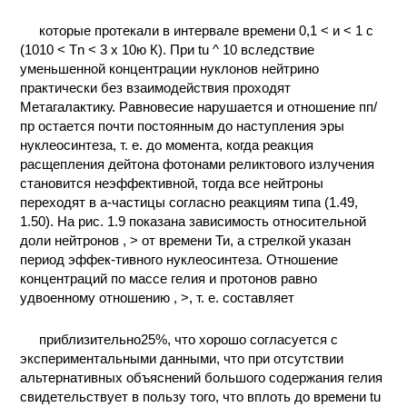
которые протекали в интервале времени 0,1 < и < 1 с
(1010 < Tn < 3 х 10ю К). При tu ^ 10 вследствие
уменьшенной концентрации нуклонов нейтрино
практически без взаимодействия проходят
Метагалактику. Равновесие нарушается и отношение пп/
пр остается почти постоянным до наступления эры
нуклеосинтеза, т. е. до момента, когда реакция
расщепления дейтона фотонами реликтового излучения
становится неэффективной, тогда все нейтроны
переходят в а-частицы согласно реакциям типа (1.49,
1.50). На рис. 1.9 показана зависимость относительной
доли нейтронов , > от времени Ти, а стрелкой указан
период эффек-тивного нуклеосинтеза. Отношение
концентраций по массе гелия и протонов равно
удвоенному отношению , >, т. е. составляет
приблизительно25%, что хорошо согласуется с
экспериментальными данными, что при отсутствии
альтернативных объяснений большого содержания гелия
свидетельствует в пользу того, что вплоть до времени tu