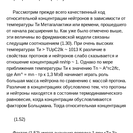
ПРОИЗВОДСТВЕ
И ХИМИЧЕСКАЯ
Рассмотрим прежде всего качественный ход
ТЕХНОЛОГИЯ
относительной концентрации нейтронов в зависимости от
температуры Ти Метагалактики или времени, прошедшего
от начала расширения tu. Как уже было отмечено выше,
КОНТАКТЫ
эти величины во фридмановской модели связаны
следущим соотношением (1.30). При очень высоких
температурах Ти > TUpC2Ik ~ 1013 К различие в
свойствах протонов и нейтронов слабо сказывается и
отношение концентраций nn/rip ~ 1. Однако по мере
приближения температуры Ти к значению Tn ~ A^rc2/fc,
где Am^ = mn - тр к 1,3 МэВ начинает играть роль
большая масса нейтрона по сравнению с массой протона.
Различие в концентрациях обусловлено тем, что протоны
и нейтроны находятся в состоянии термодинамического
равновесия, когда концентрации обусловливаются
фактором Больцмана. Тогда относительная концентрация
(1.52)
Фактор (1.52) имеет значение порядка 1 при кТи 3>