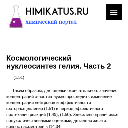
ЛАБОРАТОРНОЕ
ОБОРУДОВАНИЕ
Космологический
ХИМИЧЕСКАЯ
нуклеосинтез гелия. Часть 2
ПОСУДА
(1.51)
ВРЕДНЫЕ
ФАКТОРЫ
Таким образом, для оценки окончательного значения
концентраций а-частиц нужно проследить изменение
МЕТОДЫ
концентрации нейтронов и эффективности
ПРАКТИЧЕСКОЙ
фоторасщепления (1.51) в период эффективного
ХИМИИ
протекания реакций (1.49), (1.50). Здесь мы ограничимся
полуколичественными оценками, детально же этот
вопрос рассмотрен в [14,34].
ХИМИЯ НА