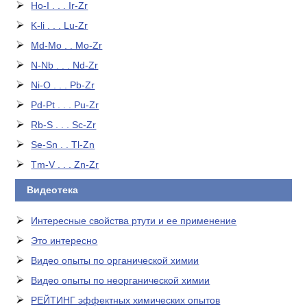
Ho-I . . . Ir-Zr
K-li . . . Lu-Zr
Md-Mo . . Mo-Zr
N-Nb . . . Nd-Zr
Ni-O . . . Pb-Zr
Pd-Pt . . . Pu-Zr
Rb-S . . . Sc-Zr
Se-Sn . . Tl-Zn
Tm-V . . . Zn-Zr
Видеотека
Интересные свойства ртути и ее применение
Это интересно
Видео опыты по органической химии
Видео опыты по неорганической химии
РЕЙТИНГ эффектных химических опытов