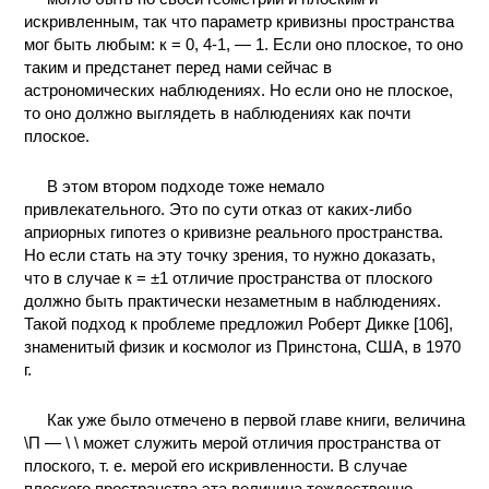
искривленным, так что параметр кривизны пространства
мог быть любым: к = 0, 4-1, — 1. Если оно плоское, то оно
таким и предстанет перед нами сейчас в
астрономических наблюдениях. Но если оно не плоское,
то оно должно выглядеть в наблюдениях как почти
плоское.
В этом втором подходе тоже немало
привлекательного. Это по сути отказ от каких-либо
априорных гипотез о кривизне реального пространства.
Но если стать на эту точку зрения, то нужно доказать,
что в случае к = ±1 отличие пространства от плоского
должно быть практически незаметным в наблюдениях.
Такой подход к проблеме предложил Роберт Дикке [106],
знаменитый физик и космолог из Принстона, США, в 1970
г.
Как уже было отмечено в первой главе книги, величина
\П — \ \ может служить мерой отличия пространства от
плоского, т. е. мерой его искривленности. В случае
плоского пространства эта величина тождественно