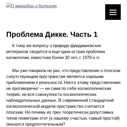
ЛАБОРАТОРНОЕ
ОБОРУДОВАНИЕ
Проблема Дикке. Часть 1
ХИМИЧЕСКАЯ
ПОСУДА
К тому же вопросу о природе фридмановских
интегралов сводится и еще одна острая проблема
ВРЕДНЫЕ
космологии, известная более 30 лет, с 1970-х гг.
ФАКТОРЫ
Мы уже говорили не раз, что представление о плоском
сопутствующем пространстве является хорошим
МЕТОДЫ
приближением к реальности. Ничто этому представлению
ПРАКТИЧЕСКОЙ
не противоречит — ни сама по себе космологическая
ХИМИИ
теория, ни вся совокупность космологических
наблюдательных данных. В современной стандартной
ХИМИЯ НА
космологической модели пространство считается
ПРОИЗВОДСТВЕ
плоским. Но почему из трех теоретически допустимых
И ХИМИЧЕСКАЯ
типов геометрии этот (к нашему счастью, самый простой)
ТЕХНОЛОГИЯ
оказался предпочтительным?