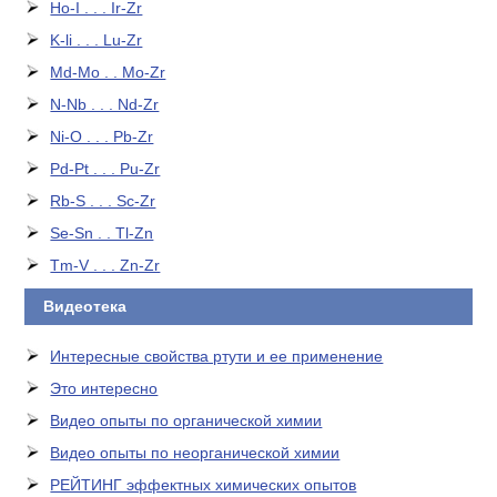
Ho-I . . . Ir-Zr
K-li . . . Lu-Zr
Md-Mo . . Mo-Zr
N-Nb . . . Nd-Zr
Ni-O . . . Pb-Zr
Pd-Pt . . . Pu-Zr
Rb-S . . . Sc-Zr
Se-Sn . . Tl-Zn
Tm-V . . . Zn-Zr
Видеотека
Интересные свойства ртути и ее применение
Это интересно
Видео опыты по органической химии
Видео опыты по неорганической химии
РЕЙТИНГ эффектных химических опытов