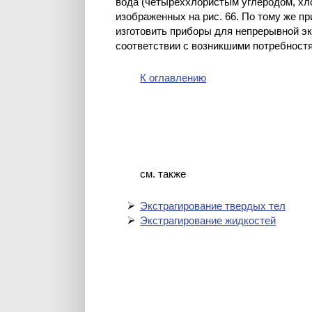
вода (четыреххлористым углеродом, хло
изображенных на рис. 66. По тому же 
изготовить приборы для непрерывной э
соответствии с возникшими потребност
К оглавлению
см. также
Экстрагирование твердых тел
Экстрагирование жидкостей