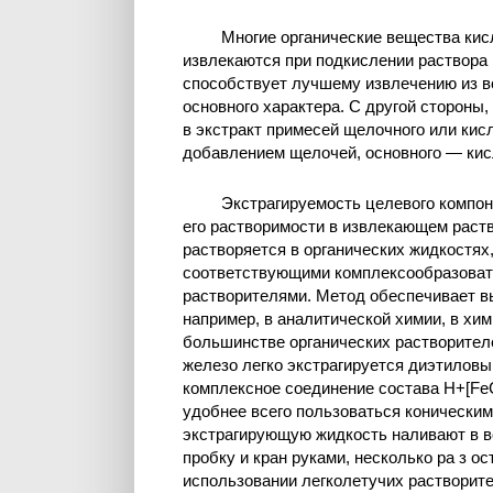
Многие органические вещества кис
извлекаются при подкислении раствора
способствует лучшему извлечению из в
основного характера. С другой стороны
в экстракт примесей щелочного или кис
добавлением щелочей, основного — кис
Экстрагируемость целевого компо
его растворимости в извлекающем раств
растворяется в органических жидкостях
соответствующими комплексообразовате
растворителями. Метод обеспечивает в
например, в аналитической химии, в хи
большинстве органических растворителе
железо легко экстрагируется диэтиловым
комплексное соединение состава H+[FeC
удобнее всего пользоваться коническим
экстрагирующую жидкость наливают в во
пробку и кран руками, несколько ра з о
использовании легколетучих растворит