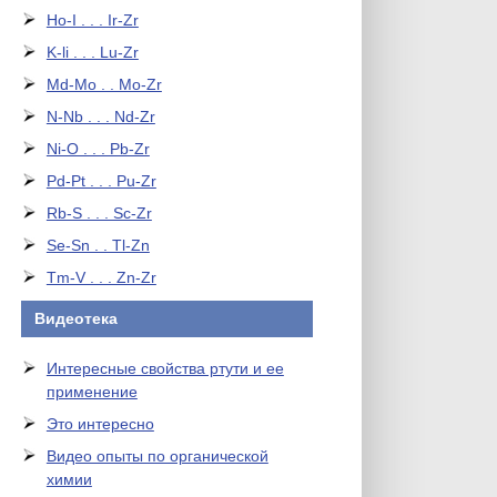
Ho-I . . . Ir-Zr
K-li . . . Lu-Zr
Md-Mo . . Mo-Zr
N-Nb . . . Nd-Zr
Ni-O . . . Pb-Zr
Pd-Pt . . . Pu-Zr
Rb-S . . . Sc-Zr
Se-Sn . . Tl-Zn
Tm-V . . . Zn-Zr
Видеотека
Интересные свойства ртути и ее
применение
Это интересно
Видео опыты по органической
химии