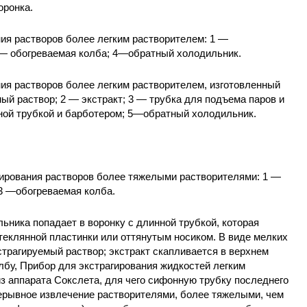
оронка.
ния растворов более легким растворителем: 1 —
3— обогреваемая колба; 4—обратный холодильник.
ния растворов более легким растворителем, изготовленный
ый раствор; 2 — экстракт; 3 — трубка для подъема паров и
нной трубкой и барботером; 5—обратный холодильник.
агирования растворов более тяжелыми растворителями: 1 —
 3 —обогреваемая колба.
ьника попадает в воронку с длинной трубкой, которая
теклянной пластинки или оттянутым носиком. В виде мелких
страгируемый раствор; экстракт скапливается в верхнем
олбу, Прибор для экстрагирования жидкостей легким
з аппарата Сокслета, для чего сифонную трубку последнего
рерывное извлечение растворителями, более тяжелыми, чем