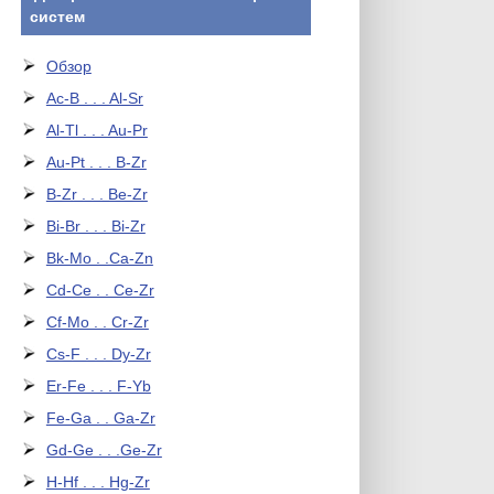
систем
Обзор
Ac-B . . . Al-Sr
Al-Tl . . . Au-Pr
Au-Pt . . . B-Zr
B-Zr . . . Be-Zr
Bi-Br . . . Bi-Zr
Bk-Mo . .Ca-Zn
Cd-Ce . . Ce-Zr
Cf-Mo . . Cr-Zr
Cs-F . . . Dy-Zr
Er-Fe . . . F-Yb
Fe-Ga . . Ga-Zr
Gd-Ge . . .Ge-Zr
H-Hf . . . Hg-Zr