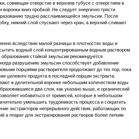
ки, совмещая отверстие в верхнем тубусе с отверстием в
 воронки вниз пробкой. Не следует энергично трясти
 образованию трудно расслаивающейся эмульсии. После
бку, нижний слой спускают через кран, а верхний сливают
ленно вследствие малой разницы в плотностях воды и
насытить водный слой концентрированным водным раствором
е образования стойкой эмульсии рекомендуется
ногда разрушению эмульсин способствует добавление
новыми порциями растворителя продолжают до тех пор, пока
ия целевого продукта в последней порции экстракта.
вают в делительной воронке небольшим количеством воды
образовавшиеся два слоя, как указано выше, и органический
зволяет избавиться от примесей, которые в небольшом
Значительно уменьшить трудоемкость процесса и сократить
ение экстракторов непрерывного действия, работающих по
й а ппарат для экстрагирования растворов более легким