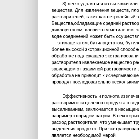
3) легко удаляться из вытяжки ил
вещества. Для извлечения веществ, пло
растворителей, таких как петролейный э
Вещества,обладающие средней раствор
дихлорэтаном, хлористым метиленом, э
воде соединений может быть осуществ
— этилацетатом, бутилацетатом, бутил
более высокой экстракционной способно
обработке подлежащего экстрагировани
растворителя извлекаемое вещество ра
зависящем от взаимной растворимости в
обработка не приводит к исчерпывающе
проводят последовательно нескольким
Эффективность и полнота извлече
растворимости целевого продукта в вод
высаливанием, заключается в насыщени
например хлоридом натрия. В некоторых
расход растворителя, что уменьшает тр
выделения продукта. При экстрагирова
является необходимой мерой.