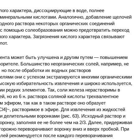
лого характера, диссоциирующие в воде, полнее
 минеральными кислотами. Аналогично, добавление щелочей
одного раствора некоторых органических соединений
, с помощью солеобразования можно предотвратить переход
лого характера. Загрязнения кислого характера связывают
лот.
нента может быть улучшена и другим путем — повышением
орителе. Большинство неорганических солей, например, не
, но после обработки их водных растворов
лями они с успехом экстрагируются многими органическими
ысокую избирательность извлечения и широко используется,
мии редких элементов. Так, соли железа нерастворимы в
й, но из 6 н. раствора соляной кислоты трехвалентное
 эфиром, так как в таком растворе оно образует
l4]~, растворимое в эфире. Для извлечения из жидкостей
и делительными воронками (рис. 63). Исходный раствор и
ронку, заполняя ее не более чем на 2/3. Далее, придерживая
сторожно переворачивают воронку вниз и вверх пробкой. При
елей рекомендуется после каждого переворачивания