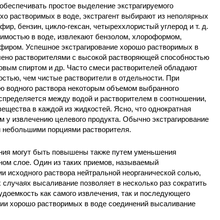
и обеспечивать простое выделение экстрагируемого
хо растворимых в воде, экстрагент выбирают из неполярных
фир, бензин, цикло-гексан, четыреххлористый углерод и т. д.
имостью в воде, извлекают бензолом, хлороформом,
фиром. Успешное экстрагирование хорошо растворимых в
лено растворителями с высокой растворяющей способностью
овым спиртом и др. Часто смеси растворителей обладают
стью, чем чистые растворители в отдельности. При
ю водного раствора некоторым объемом выбранного
спределяется между водой и растворителем в соотношении,
ещества в каждой из жидкостей. Ясно, что однократная
м у извлечению целевого продукта. Обычно экстрагирование
и небольшими порциями растворителя.
ния могут быть повышены также путем уменьшения
ном слое. Один из таких приемов, называемый
и исходного раствора нейтральной неорганической солью,
 случаях высаливание позволяет в несколько раз сократить
удоемкость как самого извлечения, так и последующего
нии хорошо растворимых в воде соединений высаливание