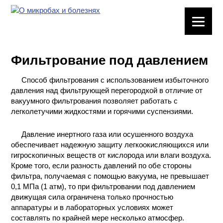
ЛАБОРАТОРНОЕ
ОБОРУДОВАНИЕ
Фильтрование под давлением
ХИМИЧЕСКАЯ
ПОСУДА
Способ фильтрования с использованием избыточного
давления над фильтрующей перегородкой в отличие от
ВРЕДНЫЕ
вакуумного фильтрования позволяет работать с
ФАКТОРЫ
легколетучими жидкостями и горячими суспензиями.
Давление инертного газа или осушенного воздуха
МЕТОДЫ
обеспечивает надежную защиту легкоокисляющихся или
ПРАКТИЧЕСКОЙ
гигроскопичных веществ от кислорода или влаги воздуха.
ХИМИИ
Кроме того, если разность давлений по обе стороны
фильтра, получаемая с помощью вакуума, не превышает
ХИМИЯ НА
0,1 МПа (1 атм), то при фильтровании под давлением
ПРОИЗВОДСТВЕ
движущая сила ограничена только прочностью
И ХИМИЧЕСКАЯ
аппаратуры и в лабораторных условиях может
ТЕХНОЛОГИЯ
составлять по крайней мере несколько атмосфер.