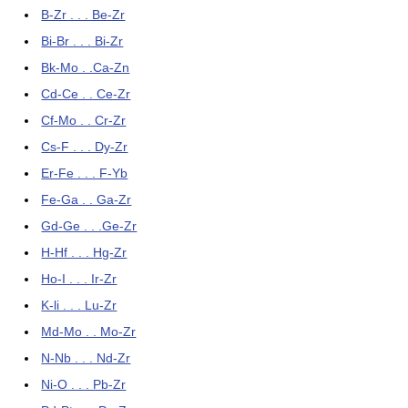
B-Zr . . . Be-Zr
Bi-Br . . . Bi-Zr
Bk-Mo . .Ca-Zn
Cd-Ce . . Ce-Zr
Cf-Mo . . Cr-Zr
Cs-F . . . Dy-Zr
Er-Fe . . . F-Yb
Fe-Ga . . Ga-Zr
Gd-Ge . . .Ge-Zr
H-Hf . . . Hg-Zr
Ho-I . . . Ir-Zr
K-li . . . Lu-Zr
Md-Mo . . Mo-Zr
N-Nb . . . Nd-Zr
Ni-O . . . Pb-Zr