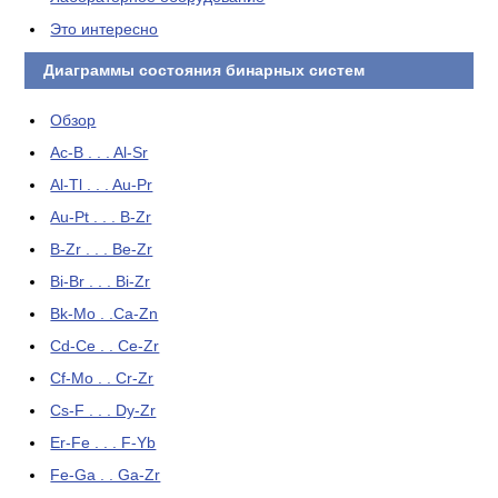
Это интересно
Диаграммы состояния бинарных систем
Обзор
Ac-B . . . Al-Sr
Al-Tl . . . Au-Pr
Au-Pt . . . B-Zr
B-Zr . . . Be-Zr
Bi-Br . . . Bi-Zr
Bk-Mo . .Ca-Zn
Cd-Ce . . Ce-Zr
Cf-Mo . . Cr-Zr
Cs-F . . . Dy-Zr
Er-Fe . . . F-Yb
Fe-Ga . . Ga-Zr