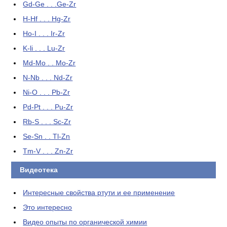
Gd-Ge . . .Ge-Zr
H-Hf . . . Hg-Zr
Ho-I . . . Ir-Zr
K-li . . . Lu-Zr
Md-Mo . . Mo-Zr
N-Nb . . . Nd-Zr
Ni-O . . . Pb-Zr
Pd-Pt . . . Pu-Zr
Rb-S . . . Sc-Zr
Se-Sn . . Tl-Zn
Tm-V . . . Zn-Zr
Видеотека
Интересные свойства ртути и ее применение
Это интересно
Видео опыты по органической химии