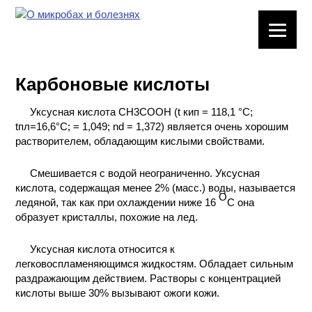
ЛАБОРАТОРНОЕ
ОБОРУДОВАНИЕ
Карбоновые кислоты
ХИМИЧЕСКАЯ
ПОСУДА
Уксусная кислота СН3СООН (t кип = 118,1 °С;
tпл=16,6°С; = 1,049; nd = 1,372) является очень хорошим
ВРЕДНЫЕ
растворителем, обладающим кислыми свойствами.
ФАКТОРЫ
Смешивается с водой неограниченно. Уксусная
кислота, содержащая менее 2% (масс.) воды, называется
МЕТОДЫ
O
ледяной, так как при охлаждении ниже 16
C она
ПРАКТИЧЕСКОЙ
образует кристаллы, похожие на лед.
ХИМИИ
Уксусная кислота относится к
ХИМИЯ НА
легковоспламеняющимся жидкостям. Обладает сильным
ПРОИЗВОДСТВЕ
раздражающим действием. Растворы с концентрацией
И ХИМИЧЕСКАЯ
кислоты выше 30% вызывают ожоги кожи.
ТЕХНОЛОГИЯ