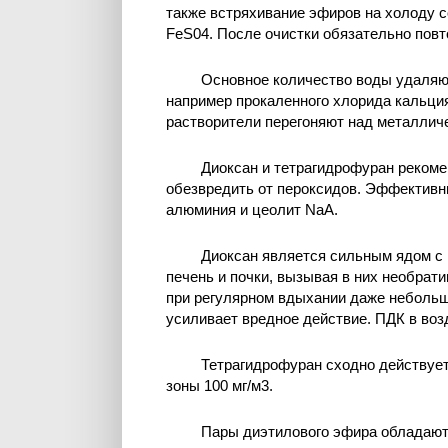
также встряхивание эфиров на холоду с
FeS04. После очистки обязательно повт
Основное количество воды удаляю
например прокаленного хлорида кальци
растворители перегоняют над металличе
Диоксан и тетрагидрофуран рекоме
обезвредить от пероксидов. Эффектив
алюминия и цеолит NaA.
Диоксан является сильным ядом с 
печень и почки, вызывая в них необрат
при регулярном вдыхании даже небольши
усиливает вредное действие. ПДК в воз
Тетрагидрофуран сходно действует
зоны 100 мг/м3.
Пары диэтилового эфира обладают