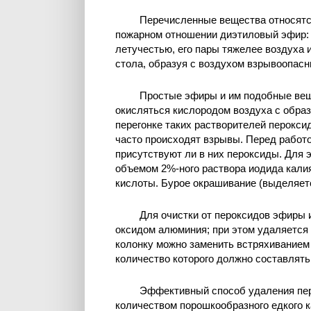
Перечисленные вещества относятс
пожарном отношении диэтиловый эфир: 
летучестью, его пары тяжелее воздуха 
стола, образуя с воздухом взрывоопасн
Простые эфиры и им подобные веще
окисляться кислородом воздуха с обра
перегонке таких растворителей пероксид
часто происходят взрывы. Перед работо
присутствуют ли в них пероксиды. Для 
объемом 2%-ного раствора иодида кали
кислоты. Бурое окрашивание (выделяетс
Для очистки от пероксидов эфиры 
оксидом алюминия; при этом удаляется
колонку можно заменить встряхиванием
количество которого должно составлят
Эффективный способ удаления пер
количеством порошкообразного едкого к