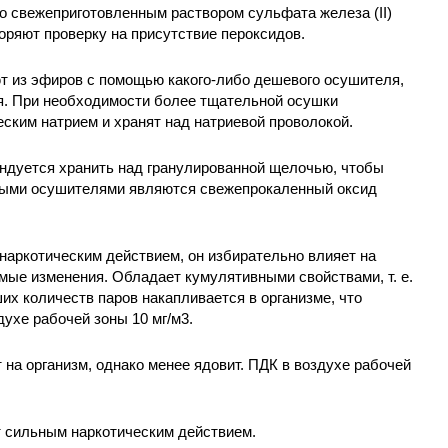
о свежеприготовленным раствором сульфата железа (II)
оряют проверку на присутствие пероксидов.
т из эфиров с помощью какого-либо дешевого осушителя,
я. При необходимости более тщательной осушки
ским натрием и хранят над натриевой проволокой.
ндуется хранить над гранулированной щелочью, чтобы
ными осушителями являются свежепрокаленный оксид
наркотическим действием, он избирательно влияет на
имые изменения. Обладает кумулятивными свойствами, т. е.
х количеств паров накапливается в организме, что
духе рабочей зоны 10 мг/м3.
 на организм, однако менее ядовит. ПДК в воздухе рабочей
 сильным наркотическим действием.