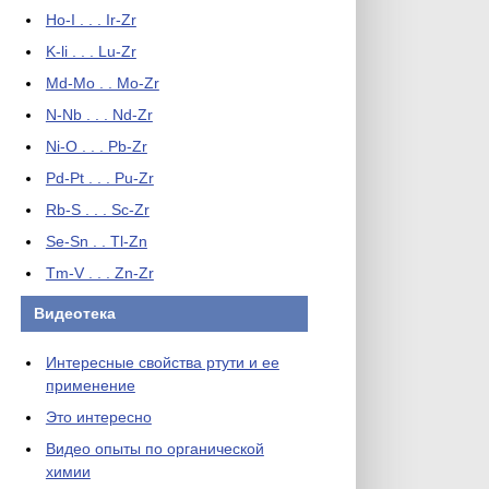
Ho-I . . . Ir-Zr
K-li . . . Lu-Zr
Md-Mo . . Mo-Zr
N-Nb . . . Nd-Zr
Ni-O . . . Pb-Zr
Pd-Pt . . . Pu-Zr
Rb-S . . . Sc-Zr
Se-Sn . . Tl-Zn
Tm-V . . . Zn-Zr
Видеотека
Интересные свойства ртути и ее
применение
Это интересно
Видео опыты по органической
химии