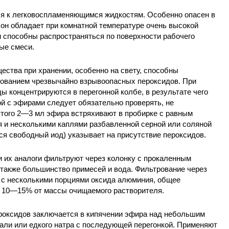
я к легковоспламеняющимся жидкостям. Особенно опасен в
он обладает при комнатной температуре очень высокой
и способны распространяться по поверхности рабочего
ые смеси.
ства при хранении, особенно на свету, способны
зованием чрезвычайно взрывоопасных пероксидов. При
ы концентрируются в перегонной колбе, в результате чего
й с эфирами следует обязательно проверять, не
этого 2—3 мл эфира встряхивают в пробирке с равным
я и несколькими каплями разбавленной серной или соляной
я свободный иод) указывает на присутствие пероксидов.
и их аналоги фильтруют через колонку с прокаленным
 также большинство примесей и вода. Фильтрование через
 с несколькими порциями оксида алюминия, общее
ь 10—15% от массы очищаемого растворителя.
оксидов заключается в кипячении эфира над небольшим
али или едкого натра с последующей перегонкой. Применяют