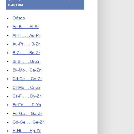
систем
Обзор
Ac-B . . . Al-Sr
Al-Tl . . . Au-Pr
Au-Pt . . . B-Zr
B-Zr . . . Be-Zr
Bi-Br . . . Bi-Zr
Bk-Mo . .Ca-Zn
Cd-Ce . . Ce-Zr
Cf-Mo . . Cr-Zr
Cs-F . . . Dy-Zr
Er-Fe . . . F-Yb
Fe-Ga . . Ga-Zr
Gd-Ge . . .Ge-Zr
H-Hf . . . Hg-Zr