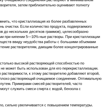
творителя, затем приблизительно оценивают полноту
мнить, что кристаллизация из более разбавленных
ь очистки. Если количество продукта, подвергаемого
ов до нескольких десятков граммов), целесообразно
ми при кипении 5—10%-ные растворы. При кристаллизации
 веществ ввиду неудобства работы с большими объемами
чтение растворителям, дающим более концентрированные
астолько высокой растворяющей способностью по
 не может быть использован для его перекристаллизации.
 растворимости, к этому растворителю добавляют второй,
 плохо растворяющий очищаемое соединение. Оптимальную
путем. Примерами смесей растворителей, часто
огут служить смеси спирта с водой, бензола с
ло, сильно увеличивается с повышением температуры.