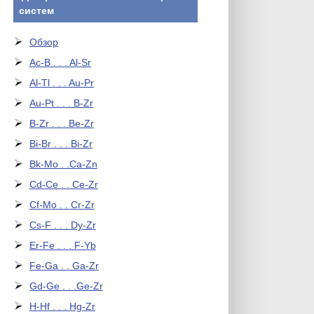
систем
Обзор
Ac-B . . . Al-Sr
Al-Tl . . . Au-Pr
Au-Pt . . . B-Zr
B-Zr . . . Be-Zr
Bi-Br . . . Bi-Zr
Bk-Mo . .Ca-Zn
Cd-Ce . . Ce-Zr
Cf-Mo . . Cr-Zr
Cs-F . . . Dy-Zr
Er-Fe . . . F-Yb
Fe-Ga . . Ga-Zr
Gd-Ge . . .Ge-Zr
H-Hf . . . Hg-Zr