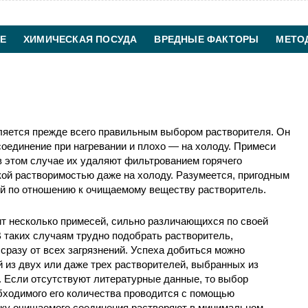
Е
ХИМИЧЕСКАЯ ПОСУДА
ВРЕДНЫЕ ФАКТОРЫ
МЕТО
ХИМИЧЕСКАЯ ТЕХНОЛОГИЯ
КОНТАКТЫ
ляется прежде всего правильным выбором растворителя. Он
оединение при нагревании и плохо — на холоду. Примеси
в этом случае их удаляют фильтрованием горячего
кой растворимостью даже на холоду. Разумеется, пригодным
й по отношению к очищаемому веществу растворитель.
т несколько примесей, сильно различающихся по своей
В таких случаям трудно подобрать растворитель,
разу от всех загрязнений. Успеха добиться можно
 из двух или даже трех растворителей, выбранных из
. Если отсутствуют литературные данные, то выбор
бходимого его количества проводится с помощью
ку очищаемого соединения растворяют в минимальном