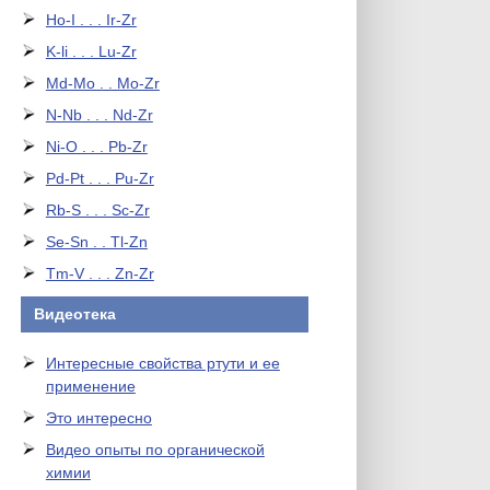
Ho-I . . . Ir-Zr
K-li . . . Lu-Zr
Md-Mo . . Mo-Zr
N-Nb . . . Nd-Zr
Ni-O . . . Pb-Zr
Pd-Pt . . . Pu-Zr
Rb-S . . . Sc-Zr
Se-Sn . . Tl-Zn
Tm-V . . . Zn-Zr
Видеотека
Интересные свойства ртути и ее
применение
Это интересно
Видео опыты по органической
химии