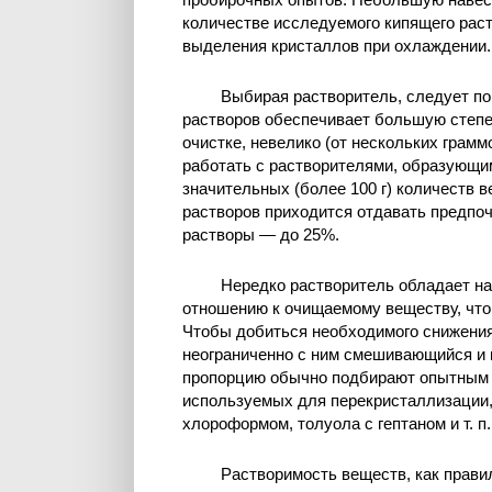
количестве исследуемого кипящего рас
выделения кристаллов при охлаждении.
Выбирая растворитель, следует по
растворов обеспечивает большую степен
очистке, невелико (от нескольких грамм
работать с растворителями, образующи
значительных (более 100 г) количеств
растворов приходится отдавать предпо
растворы — до 25%.
Нередко растворитель обладает н
отношению к очищаемому веществу, что
Чтобы добиться необходимого снижения
неограниченно с ним смешивающийся и
пропорцию обычно подбирают опытным 
используемых для перекристаллизации,м
хлороформом, толуола с гептаном и т. п.
Растворимость веществ, как прави