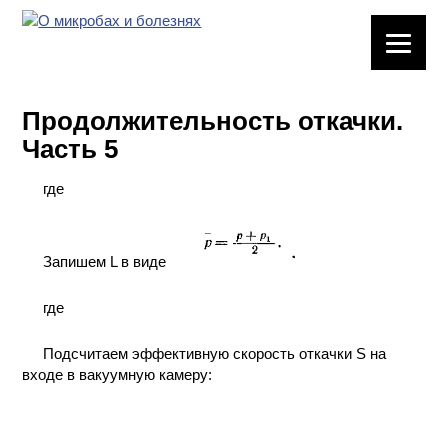
ЛАБОРАТОРНОЕ
ОБОРУДОВАНИЕ
Продолжительность откачки.
ХИМИЧЕСКАЯ
Часть 5
ПОСУДА
где
ВРЕДНЫЕ
ФАКТОРЫ
Запишем L в виде
МЕТОДЫ
ПРАКТИЧЕСКОЙ
где
ХИМИИ
Подсчитаем эффективную скорость откачки S на
ХИМИЯ НА
входе в вакуумную камеру:
ПРОИЗВОДСТВЕ
И ХИМИЧЕСКАЯ
ТЕХНОЛОГИЯ