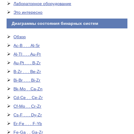
Лабораторное оборудование
Это интересно
Диаграммы состояния бинарных систем
Обзор
Ac-B . . . Al-Sr
Al-Tl . . . Au-Pr
Au-Pt . . . B-Zr
B-Zr . . . Be-Zr
Bi-Br . . . Bi-Zr
Bk-Mo . .Ca-Zn
Cd-Ce . . Ce-Zr
Cf-Mo . . Cr-Zr
Cs-F . . . Dy-Zr
Er-Fe . . . F-Yb
Fe-Ga . . Ga-Zr