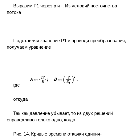
Выразим P1 через р и т. Из условий постоянства
КОНТАКТЫ
потока
Подставляя значение P1 и проводя преобразования,
получаем уравнение
где
откуда
Так как давление убывает, то из двух решений
справедливо только одно, когда
Рис. 14. Кривые времени откачки единич-