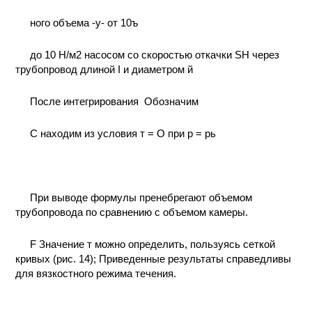
ного объема -у- от 10ъ
до 10 Н/м2 насосом со скоростью откачки SH через
трубопровод длиной I и диаметром й
После интегрирования
Обозначим
С находим из условия т = О при р = рь
При выводе формулы пренебрегают объемом
трубопровода по сравнению c объемом камеры.
F Значение т можно определить, пользуясь сеткой
кривых (рис. 14); Приведенные результаты справедливы
для вязкостного режима течения.