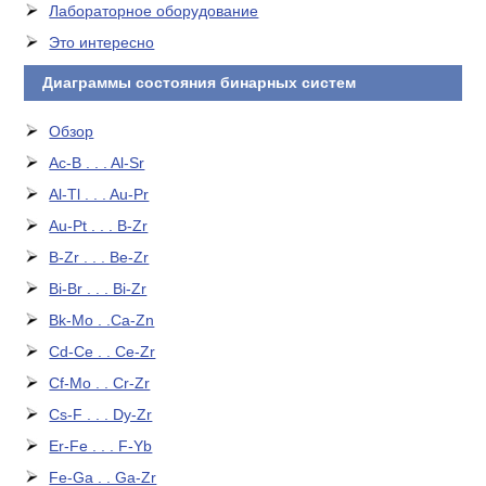
Лабораторное оборудование
Это интересно
Диаграммы состояния бинарных систем
Обзор
Ac-B . . . Al-Sr
Al-Tl . . . Au-Pr
Au-Pt . . . B-Zr
B-Zr . . . Be-Zr
Bi-Br . . . Bi-Zr
Bk-Mo . .Ca-Zn
Cd-Ce . . Ce-Zr
Cf-Mo . . Cr-Zr
Cs-F . . . Dy-Zr
Er-Fe . . . F-Yb
Fe-Ga . . Ga-Zr