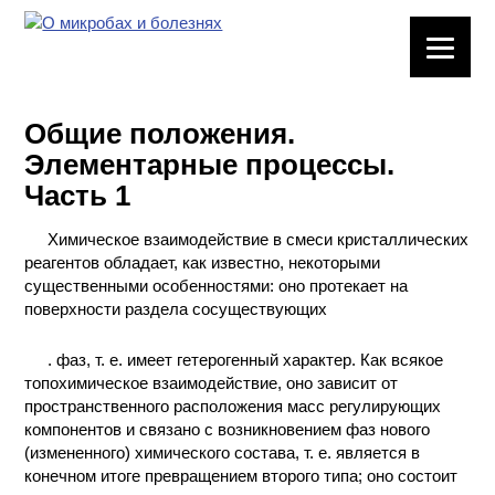
ЛАБОРАТОРНОЕ
ОБОРУДОВАНИЕ
Общие положения.
ХИМИЧЕСКАЯ
Элементарные процессы.
ПОСУДА
Часть 1
ВРЕДНЫЕ
Химическое взаимодействие в смеси кристаллических
ФАКТОРЫ
реагентов обладает, как известно, некоторыми
существенными особенностями: оно протекает на
МЕТОДЫ
поверхности раздела сосуществующих
ПРАКТИЧЕСКОЙ
ХИМИИ
. фаз, т. е. имеет гетерогенный характер. Как всякое
топохимическое взаимодействие, оно зависит от
ХИМИЯ НА
пространственного расположения масс регулирующих
ПРОИЗВОДСТВЕ
компонентов и связано с возникновением фаз нового
И ХИМИЧЕСКАЯ
(измененного) химического состава, т. е. является в
ТЕХНОЛОГИЯ
конечном итоге превращением второго типа; оно состоит