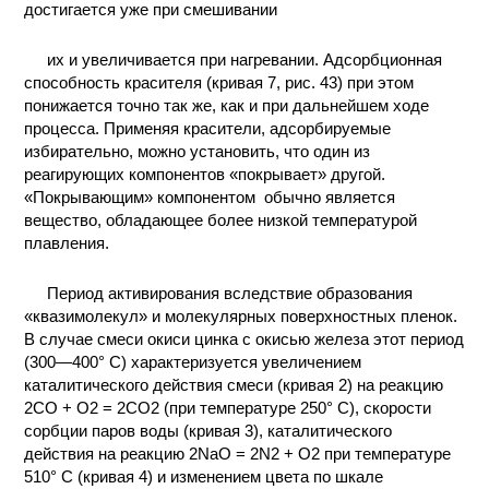
достигается уже при смешивании
их и увеличивается при нагревании. Адсорбционная
способность красителя (кривая 7, рис. 43) при этом
понижается точно так же, как и при дальнейшем ходе
процесса. Применяя красители, адсорбируемые
избирательно, можно установить, что один из
реагирующих компонентов «покрывает» другой.
«Покрывающим» компонентом
обычно является
вещество, обладающее более низкой температурой
плавления.
Период активирования вследствие образования
«квазимолекул» и молекулярных поверхностных пленок.
В случае смеси окиси цинка с окисью железа этот период
(300—400° С) характеризуется увеличением
каталитического действия смеси (кривая 2) на реакцию
2СО + O2 = 2СO2 (при температуре 250° С), скорости
сорбции паров воды (кривая 3), каталитического
действия на реакцию 2NaO = 2N2 + О2 при температуре
510° С (кривая 4) и изменением цвета по шкале