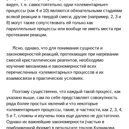
виде», т. е. самостоятельно; одни «элементарные»
КОНТАКТЫ
процессы (как 4 и 10) являются обязательными стадиями
всякой реакции в твердой смеси, другие (например, 2, 3 и
8) могут также сопутствовать ей только как
параллельные процессы или вообще не иметь места при
протекании реакции.
Ясно, однако, что для понимания сущности и
закономерностей реакций, протекающих при нагревании
смесей кристаллических реагентов, необходимо
изучение механизма и закономерностей всех
перечисленных «элементарных» процессов и их
взаимосвязи в практических условиях.
Поэтому существенно, что каждый такой процесс, как
указано выше, сам по себе представляет совокупность
ряда более простых явлений и что некоторые
«элементарные» процессы, такие, в частности, как 2, 3, 4,
5 и 7, сложны и изучены пока еще далеко не достаточно.
Однако их важнейшие закономерности (частью в
приближенной форме) в результате трудов Курнакова,