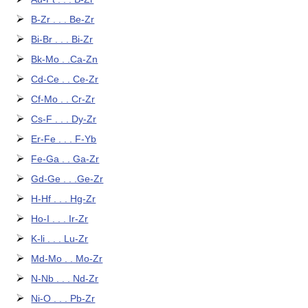
B-Zr . . . Be-Zr
Bi-Br . . . Bi-Zr
Bk-Mo . .Ca-Zn
Cd-Ce . . Ce-Zr
Cf-Mo . . Cr-Zr
Cs-F . . . Dy-Zr
Er-Fe . . . F-Yb
Fe-Ga . . Ga-Zr
Gd-Ge . . .Ge-Zr
H-Hf . . . Hg-Zr
Ho-I . . . Ir-Zr
K-li . . . Lu-Zr
Md-Mo . . Mo-Zr
N-Nb . . . Nd-Zr
Ni-O . . . Pb-Zr