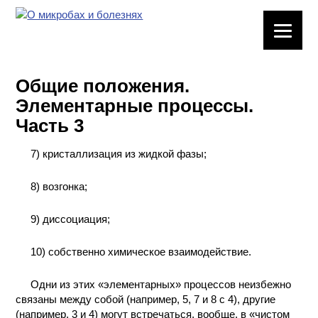
ЛАБОРАТОРНОЕ
ОБОРУДОВАНИЕ
Общие положения.
ХИМИЧЕСКАЯ
Элементарные процессы.
ПОСУДА
Часть 3
ВРЕДНЫЕ
7) кристаллизация из жидкой фазы;
ФАКТОРЫ
8) возгонка;
МЕТОДЫ
ПРАКТИЧЕСКОЙ
9) диссоциация;
ХИМИИ
10) собственно химическое взаимодействие.
ХИМИЯ НА
ПРОИЗВОДСТВЕ
Одни из этих «элементарных» процессов неизбежно
И ХИМИЧЕСКАЯ
связаны между собой (например, 5, 7 и 8 с 4), другие
ТЕХНОЛОГИЯ
(например, 3 и 4) могут встречаться, вообще, в «чистом