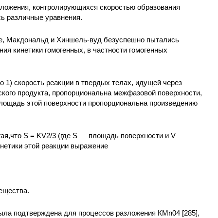
азложения, контролирующихся скоростью образования
сь различные уравнения.
е, Макдональд и Хиншель-вуд безуспешно пытались
ния кинетики гомогенных, в частности гомогенных
то 1) скорость реакции в твердых телах, идущей через
ского продукта, пропорциональна межфазовой поверхности,
 площадь этой поверхности пропорциональна произведению
гая,что S = KV2/3 (где S — площадь поверхности и V —
инетики этой реакции выражение
ещества.
ыла подтверждена для процессов разложения КМn04 [285],