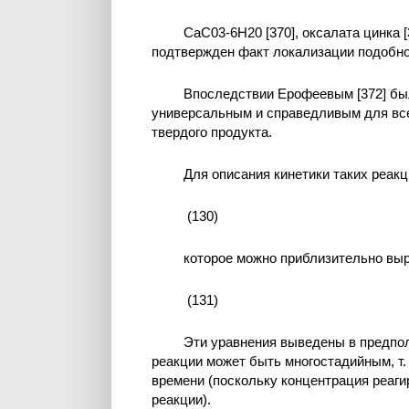
СаС03-6Н20 [370], оксалата цинка 
подтвержден факт локализации подобно
Впоследствии Ерофеевым [372] было
универсальным и справедливым для все
твердого продукта.
Для описания кинетики таких реакц
(130)
которое можно приблизительно выр
(131)
Эти уравнения выведены в предпол
реакции может быть многостадийным, т. 
времени (поскольку концентрация реаги
реакции).