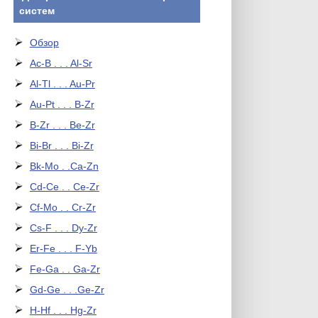
систем
Обзор
Ac-B . . . Al-Sr
Al-Tl . . . Au-Pr
Au-Pt . . . B-Zr
B-Zr . . . Be-Zr
Bi-Br . . . Bi-Zr
Bk-Mo . .Ca-Zn
Cd-Ce . . Ce-Zr
Cf-Mo . . Cr-Zr
Cs-F . . . Dy-Zr
Er-Fe . . . F-Yb
Fe-Ga . . Ga-Zr
Gd-Ge . . .Ge-Zr
H-Hf . . . Hg-Zr