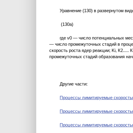
Уравнение (130) в развернутом ви
(130а)
где v0 — число потенциальных мест
— число промежуточных стадий в проце
скорость роста ядер реакции; Ki, К2...
промежуточных стадий образования нач
Другие части:
Процессы лимитируемые скоростью
Процессы лимитируемые скоростью
Процессы лимитируемые скоростью