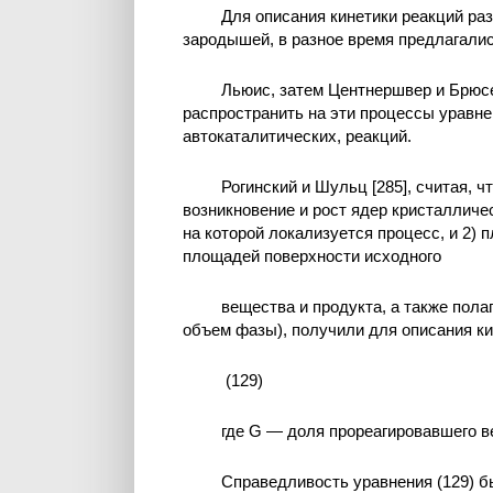
Для описания кинетики реакций р
зародышей, в разное время предлагали
Льюис, затем Центнершвер и Брюс
распространить на эти процессы уравне
автокаталитических, реакций.
Рогинский и Шульц [285], считая, ч
возникновение и рост ядер кристалличе
на которой локализуется процесс, и 2)
площадей поверхности исходного
вещества и продукта, а также пола
объем фазы), получили для описания к
(129)
где G — доля прореагировавшего в
Справедливость уравнения (129) б