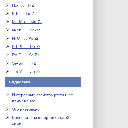
Ho-I . . . Ir-Zr
K-li . . . Lu-Zr
Md-Mo . . Mo-Zr
N-Nb . . . Nd-Zr
Ni-O . . . Pb-Zr
Pd-Pt . . . Pu-Zr
Rb-S . . . Sc-Zr
Se-Sn . . Tl-Zn
Tm-V . . . Zn-Zr
Видеотека
Интересные свойства ртути и ее
применение
Это интересно
Видео опыты по органической
химии