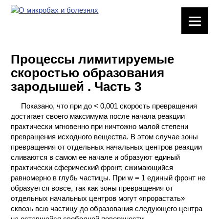
ЛАБОРАТОРНОЕ
ОБОРУДОВАНИЕ
Процессы лимитируемые
ХИМИЧЕСКАЯ
скоростью образования
ПОСУДА
зародышей . Часть 3
ВРЕДНЫЕ
Показано, что при до < 0,001 скорость превращения
ФАКТОРЫ
достигает своего максимума после начала реакции
практически мгновенно при ничтожно малой степени
МЕТОДЫ
превращения исходного вещества. В этом случае зоны
ПРАКТИЧЕСКОЙ
превращения от отдельных начальных центров реакции
ХИМИИ
сливаются в самом ее начале и образуют единый
практически сферический фронт, сжимающийся
ХИМИЯ НА
равномерно в глубь частицы. При w = 1 единый фронт не
ПРОИЗВОДСТВЕ
образуется вовсе, так как зоны превращения от
И ХИМИЧЕСКАЯ
отдельных начальных центров могут «прорастать»
ТЕХНОЛОГИЯ
сквозь всю частицу до образования следующего центра
на оставшейся свободной поверхности.