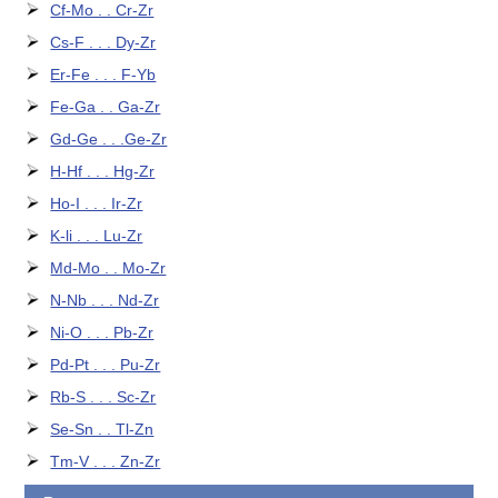
Cf-Mo . . Cr-Zr
Cs-F . . . Dy-Zr
Er-Fe . . . F-Yb
Fe-Ga . . Ga-Zr
Gd-Ge . . .Ge-Zr
H-Hf . . . Hg-Zr
Ho-I . . . Ir-Zr
K-li . . . Lu-Zr
Md-Mo . . Mo-Zr
N-Nb . . . Nd-Zr
Ni-O . . . Pb-Zr
Pd-Pt . . . Pu-Zr
Rb-S . . . Sc-Zr
Se-Sn . . Tl-Zn
Tm-V . . . Zn-Zr