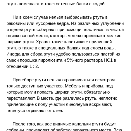
ртуть помешают в толстостенные банки с кодой.
Ни в коем случае нельзя выбрасывать ртуть в
раковины или мусорные ведра. Из различных углублений
и щелей ртуть собирают при помощи пластинок пз чистой
оцинкованной жести, к которым легко прилипают мелкие
шарики ртути. Хранят такие пластинки с прилипшей
ртутью также в специальных банках под слоем воды.
Иногда для сбора ртути удобно пользоваться пастой из
смеси порошка пиролюзита и 5%-ного раствора НС1 в
отношении 1 : 2.
При сборе ртути нельзя ограничиваться осмотром
только доступных участков. Мебель и приборы, под
которые могли попасть шарики ртути, обязательно
переставляют. В месте, где разлилась ртуть, неплотно
прилегающие к полу участки линолеума вскрывают,
плинтуса отрывают от стен.
После того, как все видимые капельки ртути будут
собраны, производят обработку зараженного места. Всю