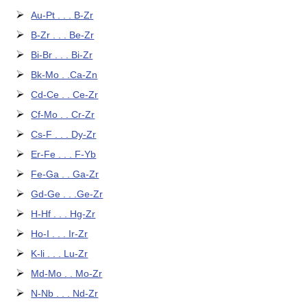
Au-Pt . . . B-Zr
B-Zr . . . Be-Zr
Bi-Br . . . Bi-Zr
Bk-Mo . .Ca-Zn
Cd-Ce . . Ce-Zr
Cf-Mo . . Cr-Zr
Cs-F . . . Dy-Zr
Er-Fe . . . F-Yb
Fe-Ga . . Ga-Zr
Gd-Ge . . .Ge-Zr
H-Hf . . . Hg-Zr
Ho-I . . . Ir-Zr
K-li . . . Lu-Zr
Md-Mo . . Mo-Zr
N-Nb . . . Nd-Zr