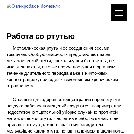
ЛАБОРАТОРНОЕ
ОБОРУДОВАНИЕ
Работа со ртутью
ХИМИЧЕСКАЯ
ПОСУДА
Металлическая ртуть и се соединения весьма
токсичны. Особую опасность представляют пары
ВРЕДНЫЕ
металлической ртути, поскольку они бесцветны, не
ФАКТОРЫ
имеют запаха, и, в то же время, поступая в организм в
течение длительного периода даже в ничтожных
концентрациях, приводят к тяжелейшим хроническим
МЕТОДЫ
отравлениям.
ПРАКТИЧЕСКОЙ
ХИМИИ
Опасные для здоровья концентрации паров ртути в
воздухе рабочих помещений создаются, например, при
ХИМИЯ НА
недостаточно тщательной уборке случайно пролитой
ПРОИЗВОДСТВЕ
металлической ртути. Неопытные работники часто не
И ХИМИЧЕСКАЯ
придают этому должного значения, между тем
ТЕХНОЛОГИЯ
мельчайшие капли ртути, попав, например, в щели пола,