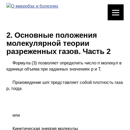
ЛАБОРАТОРНОЕ
ОБОРУДОВАНИЕ
2. Основные положения
ХИМИЧЕСКАЯ
молекулярной теории
ПОСУДА
разреженных газов. Часть 2
ВРЕДНЫЕ
Формула (3) позволяет определить число п молекул в
ФАКТОРЫ
единице объема при заданных значениях р и Т.
МЕТОДЫ
Произведение шпг представляет собой плотность газа
ПРАКТИЧЕСКОЙ
р, тогда
ХИМИИ
ХИМИЯ НА
ПРОИЗВОДСТВЕ
или
И ХИМИЧЕСКАЯ
ТЕХНОЛОГИЯ
Кинетическая энергия молекулы