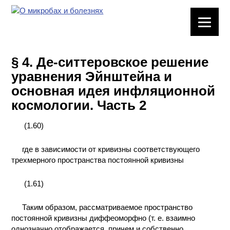
ЛАБОРАТОРНОЕ
ОБОРУДОВАНИЕ
§ 4. Де-ситтеровское решение
ХИМИЧЕСКАЯ
уравнения Эйнштейна и
ПОСУДА
основная идея инфляционной
космологии. Часть 2
ВРЕДНЫЕ
ФАКТОРЫ
(1.60)
МЕТОДЫ
где в зависимости от кривизны соответствующего
ПРАКТИЧЕСКОЙ
трехмерного пространства постоянной кривизны
ХИМИИ
(1.61)
ХИМИЯ НА
ПРОИЗВОДСТВЕ
И ХИМИЧЕСКАЯ
Таким образом, рассматриваемое пространство
ТЕХНОЛОГИЯ
постоянной кривизны диффеоморфно (т. е. взаимно
однозначно отображается, причем и собственно