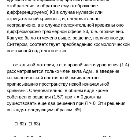
отображение, и обратное ему отображение
КОНТАКТЫ
дифференцируемо) К3 в случае нулевой или
отрицательной кривизны, и, следовательно,
неограничено, а в случае положительной кривизны оно
диффеоморфно трехмерной сфере S3, т. е. ограничено.
Как уже было отмечено выше, решение, полученное де
Ситтером, соответствует преобладанию космологической
постоянной над плотностью
остальной материи, т.е. в правой части уравнения (1.4)
рассматривается только член вила Адм„, а введение
космологической постоянной эквивалентно
приписыванию пространству некой изначальной
кривизны. Следовательно, в общем виде кроме
собственно решения (1.57) при к = 0 должны
существовать еще два решения при Л > 0. Эти решения
выглядят следующим образом [49]
(1.62)
(1.63)