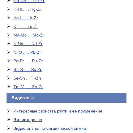
Gd-Ge . . .Ge-Zr
H-Hf . . . Hg-Zr
Ho-I . . . Ir-Zr
K-li . . . Lu-Zr
Md-Mo . . Mo-Zr
N-Nb . . . Nd-Zr
Ni-O . . . Pb-Zr
Pd-Pt . . . Pu-Zr
Rb-S . . . Sc-Zr
Se-Sn . . Tl-Zn
Tm-V . . . Zn-Zr
Видеотека
Интересные свойства ртути и ее применение
Это интересно
Видео опыты по органической химии