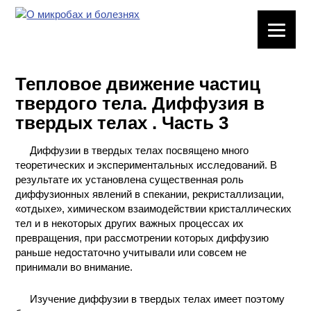
ЛАБОРАТОРНОЕ
ОБОРУДОВАНИЕ
Тепловое движение частиц
ХИМИЧЕСКАЯ
твердого тела. Диффузия в
ПОСУДА
твердых телах . Часть 3
ВРЕДНЫЕ
Диффузии в твердых телах посвящено много
ФАКТОРЫ
теоретических и экспериментальных исследований. В
результате их установлена существенная роль
МЕТОДЫ
диффузионных явлений в спекании, рекристаллизации,
ПРАКТИЧЕСКОЙ
«отдыхе», химическом взаимодействии кристаллических
ХИМИИ
тел и в некоторых других важных процессах их
превращения, при рассмотрении которых диффузию
ХИМИЯ НА
раньше недостаточно учитывали или совсем не
ПРОИЗВОДСТВЕ
принимали во внимание.
И ХИМИЧЕСКАЯ
ТЕХНОЛОГИЯ
Изучение диффузии в твердых телах имеет поэтому