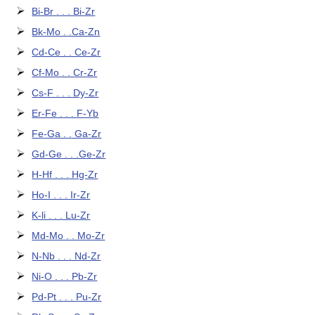
Bi-Br . . . Bi-Zr
Bk-Mo . .Ca-Zn
Cd-Ce . . Ce-Zr
Cf-Mo . . Cr-Zr
Cs-F . . . Dy-Zr
Er-Fe . . . F-Yb
Fe-Ga . . Ga-Zr
Gd-Ge . . .Ge-Zr
H-Hf . . . Hg-Zr
Ho-I . . . Ir-Zr
K-li . . . Lu-Zr
Md-Mo . . Mo-Zr
N-Nb . . . Nd-Zr
Ni-O . . . Pb-Zr
Pd-Pt . . . Pu-Zr